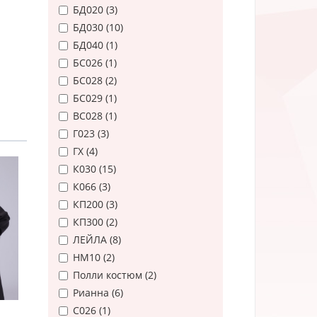
БД020 (
3
)
БД030 (
10
)
БД040 (
1
)
БС026 (
1
)
БС028 (
2
)
БС029 (
1
)
ВС028 (
1
)
Г023 (
3
)
ГХ (
4
)
К030 (
15
)
К066 (
3
)
КП200 (
3
)
КП300 (
2
)
ЛЕЙЛА (
8
)
НМ10 (
2
)
Полли костюм (
2
)
Рианна (
6
)
С026 (
1
)