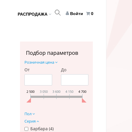
Войти
0
РАСПРОДАЖА
Подбор параметров
Розничная цена
От
До
2 500
3 050
3 600
4 150
4 700
Пол
Серия
Барбара (
4
)