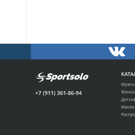
КАТА
Мужск
Женск
+7 (911) 361-86-94
Детск
Маски
Распр