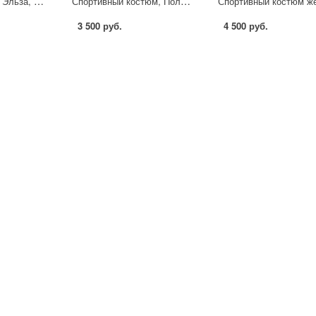
Костюм женский, Эльза, БС028 Слоновая-кость
Спортивный костюм, Полли, Мятный
3 500 руб.
4 500 руб.