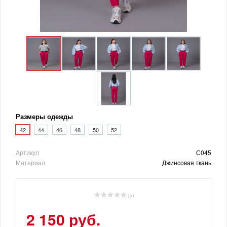
Размеры одежды
42
44
46
48
50
52
Артикул
С045
Материал
Джинсовая ткань
( 0 )
2 150 руб.