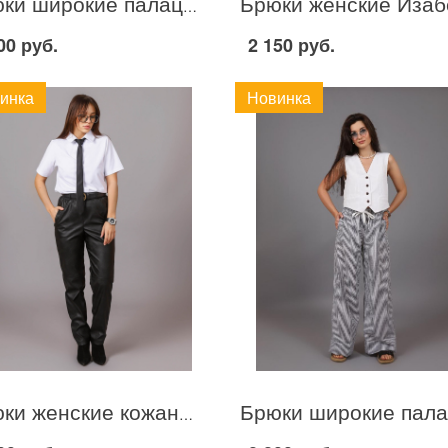
Брюки широкие палаццо. С070 Фуксия
00 руб.
2 150 руб.
инка
Новинка
Брюки женские кожаные. Хьюстон С040 Черный