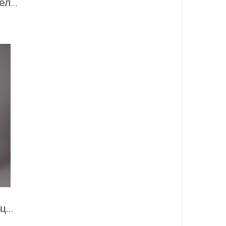
Брюки женские Изабель С045 Белый
Брюки широкие палаццо. С070 Серые