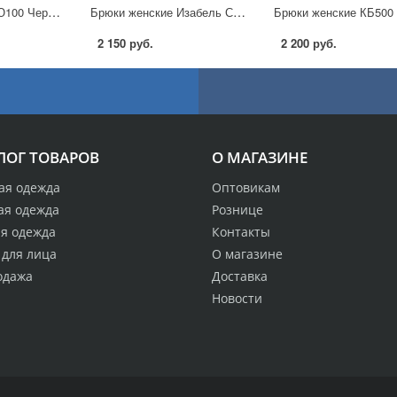
Юбка женская КЮ100 Черный
Брюки женские Изабель С045 Джинс
2 150 руб.
2 200 руб.
ЛОГ ТОВАРОВ
О МАГАЗИНЕ
ая одежда
Оптовикам
ая одежда
Рознице
ая одежда
Контакты
 для лица
О магазине
одажа
Доставка
Новости