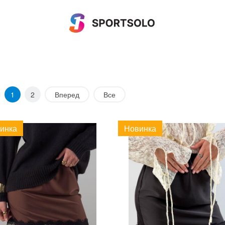
1
2
Вперед
Все
инка
Новинка