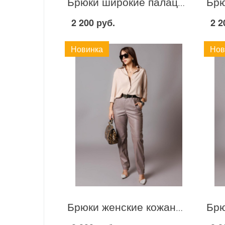
Брюки широкие палаццо. С070 Черный
2 200 руб.
2 2
Новинка
Нов
Брюки женские кожаные. Хьюстон С040 Бежевый