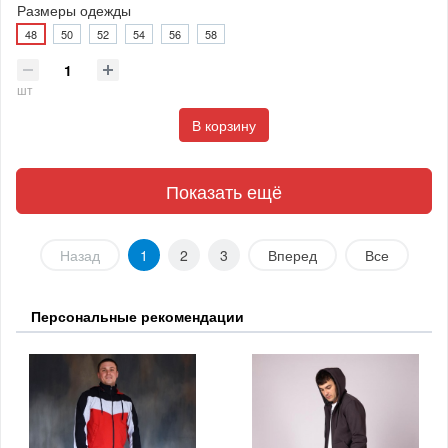
Размеры одежды
48
50
52
54
56
58
шт
В корзину
Показать ещё
Назад
1
2
3
Вперед
Все
Персональные рекомендации