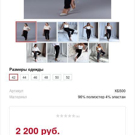
Размеры одежды
42
44
46
48
50
52
Артикул
КБ500
Материал
96% полиэстер 4% эластан
( 0 )
2 200 руб.