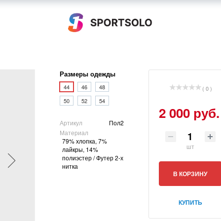
Размеры одежды
44
46
48
( 0 )
50
52
54
2 000 руб.
Артикул
Пол2
Материал
79% хлопка, 7%
шт
лайкры, 14%
полиэстер / Футер 2-х
нитка
В КОРЗИНУ
КУПИТЬ