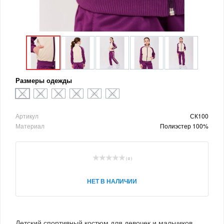
Размеры одежды
32
34
36
38
40
42
Артикул
СК100
Материал
Полиэстер 100%
( 0 )
НЕТ В НАЛИЧИИ
Детский спортивный костюм для девочек и мальчиков.