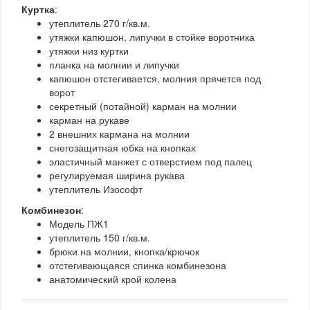
Куртка
:
утеплитель 270 г/кв.м.
утяжки капюшон, липучки в стойке воротника
утяжки низ куртки
планка на молнии и липучки
капюшон отстегивается, молния прячется под
ворот
секретный (потайной) карман на молнии
карман на рукаве
2 внешних кармана на молнии
снегозащитная юбка на кнопках
эластичный манжет с отверстием под палец
регулируемая ширина рукава
утеплитель Изософт
Комбинезон
:
Модель ПЖ1
утеплитель 150 г/кв.м.
брюки на молнии, кнопка/крючок
отстегивающаяся спинка комбинезона
анатомический крой колена