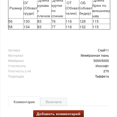
Длина
Длина
Длина
ОГ
ОТ
ОБ
рукава
куртки
брюк по
Размер
(Обхват
(Обхват
(обхват
с
по
внешнему
груди)
талии)
бедер)
плечом
спинке
шву
56
130
83
76
116
128
115
58
134
83
77
116
132
115
Артикул
Скай11
Материал
Мембранная ткань
Мембрана
5000/5000
Утеплитель
Изософт
Плотность у-ля
270
Подкладка
Таффета
Комментарии
Вконтакте
Добавить комментарий