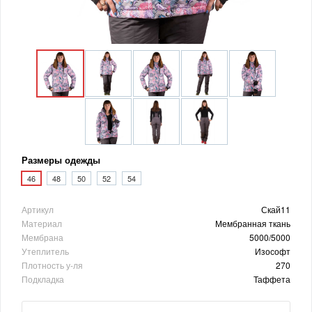
Размеры одежды
46
48
50
52
54
Артикул
Скай11
Материал
Мембранная ткань
Мембрана
5000/5000
Утеплитель
Изософт
Плотность у-ля
270
Подкладка
Таффета