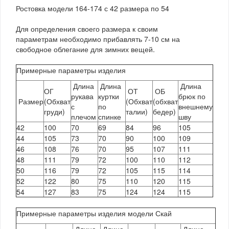
Ростовка модели 164-174 с 42 размера по 54
Для определения своего размера к своим
параметрам необходимо прибавлять 7-10 см на
свободное облегание для зимних вещей.
Примерные параметры изделия
Длина
Длина
Длина
ОГ
ОТ
ОБ
рукава
куртки
брюк по
Размер
(Обхват
(Обхват
(обхват
с
по
внешнему
груди)
талии)
бедер)
плечом
спинке
шву
42
100
70
69
84
96
105
44
105
73
70
90
100
109
46
108
76
70
95
107
111
48
111
79
72
100
110
112
50
116
79
72
105
115
114
52
122
80
75
110
120
115
54
127
83
75
124
124
115
Примерные параметры изделия модели Скай