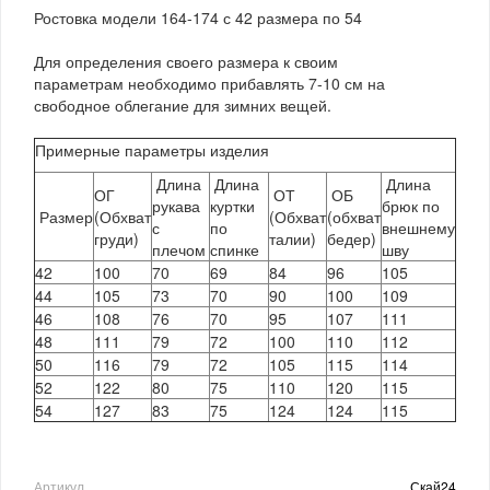
Ростовка модели 164-174 с 42 размера по 54
Для определения своего размера к своим
параметрам необходимо прибавлять 7-10 см на
свободное облегание для зимних вещей.
Примерные параметры изделия
Длина
Длина
Длина
ОГ
ОТ
ОБ
рукава
куртки
брюк по
Размер
(Обхват
(Обхват
(обхват
с
по
внешнему
груди)
талии)
бедер)
плечом
спинке
шву
42
100
70
69
84
96
105
44
105
73
70
90
100
109
46
108
76
70
95
107
111
48
111
79
72
100
110
112
50
116
79
72
105
115
114
52
122
80
75
110
120
115
54
127
83
75
124
124
115
Артикул
Скай24