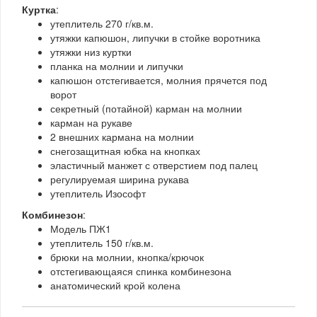
Куртка
:
утеплитель 270 г/кв.м.
утяжки капюшон, липучки в стойке воротника
утяжки низ куртки
планка на молнии и липучки
капюшон отстегивается, молния прячется под
ворот
секретный (потайной) карман на молнии
карман на рукаве
2 внешних кармана на молнии
снегозащитная юбка на кнопках
эластичный манжет с отверстием под палец
регулируемая ширина рукава
утеплитель Изософт
Комбинезон
:
Модель ПЖ1
утеплитель 150 г/кв.м.
брюки на молнии, кнопка/крючок
отстегивающаяся спинка комбинезона
анатомический крой колена