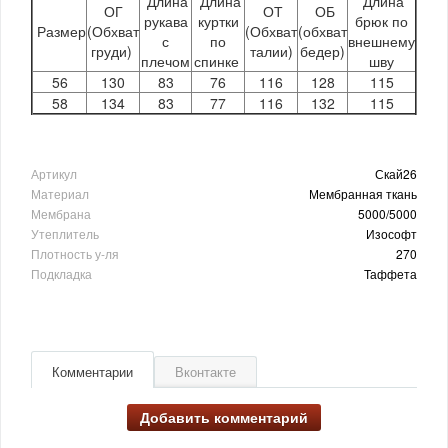
Длина
Длина
Длина
ОГ
ОТ
ОБ
рукава
куртки
брюк по
Размер
(Обхват
(Обхват
(обхват
с
по
внешнему
груди)
талии)
бедер)
плечом
спинке
шву
56
130
83
76
116
128
115
58
134
83
77
116
132
115
Артикул
Скай26
Материал
Мембранная ткань
Мембрана
5000/5000
Утеплитель
Изософт
Плотность у-ля
270
Подкладка
Таффета
Комментарии
Вконтакте
Добавить комментарий