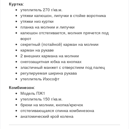
Куртка
:
утеплитель 270 г/кв.м.
утяжки капюшон, липучки в стойке воротника
утяжки низ куртки
планка на молнии и липучки
капюшон отстегивается, молния прячется под
ворот
секретный (потайной) карман на молнии
карман на рукаве
2 внешних кармана на молнии
снегозащитная юбка на кнопках
эластичный манжет с отверстием под палец
регулируемая ширина рукава
утеплитель Изософт
Комбинезон
:
Модель ПЖ1
утеплитель 150 г/кв.м.
брюки на молнии, кнопка/крючок
отстегивающаяся спинка комбинезона
анатомический крой колена