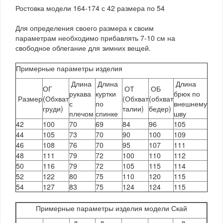
Ростовка модели 164-174 с 42 размера по 54
Для определения своего размера к своим
параметрам необходимо прибавлять 7-10 см на
свободное облегание для зимних вещей.
Примерные параметры изделия
Длина
Длина
Длина
ОГ
ОТ
ОБ
рукава
куртки
брюк по
Размер
(Обхват
(Обхват
(обхват
с
по
внешнему
груди)
талии)
бедер)
плечом
спинке
шву
42
100
70
69
84
96
105
44
105
73
70
90
100
109
46
108
76
70
95
107
111
48
111
79
72
100
110
112
50
116
79
72
105
115
114
52
122
80
75
110
120
115
54
127
83
75
124
124
115
Примерные параметры изделия
модели Скай