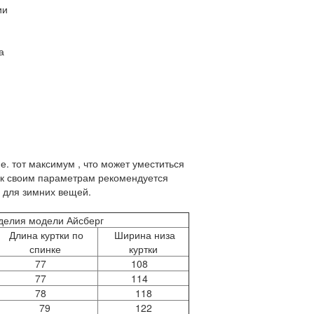
ии
а
.е. тот максимум , что может уместиться
 к своим параметрам рекомендуется
 для зимних вещей.
делия модели Айсберг
Длина куртки по
Ширина низа
спинке
куртки
77
108
77
114
78
118
79
122