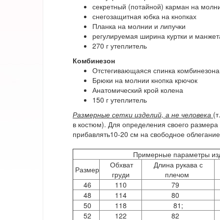
секретный (потайной) карман на молн
снегозащитная юбка на кнопках
Планка на молнии и липучки
регулируемая ширина куртки и манжет
270 г утеплитель
Комбинезон
Отстегивающаяся спинка комбинезона
Брюки на молнии кнопка крючок
Анатомический крой колена
150 г утеплитель
Размерные сетки изделий, а не человека
(т
в костюм). Для определения своего размера
прибавлять10-20 см на свободное облегание
Примерные параметры из
Обхват
Длина рукава с
Размер
груди
плечом
46
110
79
48
114
80
50
118
81;
52
122
82