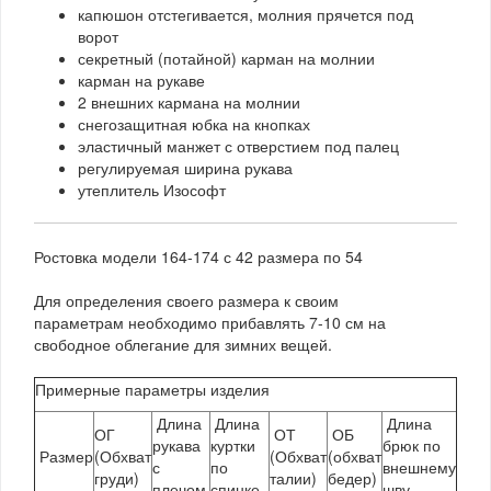
капюшон отстегивается, молния прячется под
ворот
секретный (потайной) карман на молнии
карман на рукаве
2 внешних кармана на молнии
снегозащитная юбка на кнопках
эластичный манжет с отверстием под палец
регулируемая ширина рукава
утеплитель Изософт
Ростовка модели 164-174 с 42 размера по 54
Для определения своего размера к своим
параметрам необходимо прибавлять 7-10 см на
свободное облегание для зимних вещей.
Примерные параметры изделия
Длина
Длина
Длина
ОГ
ОТ
ОБ
рукава
куртки
брюк по
Размер
(Обхват
(Обхват
(обхват
с
по
внешнему
груди)
талии)
бедер)
плечом
спинке
шву