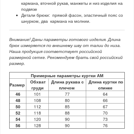
кармана, вточной рукав, манжеты и низ изделия на
подвязе
Детали брюки: прямой фасон, эластичный пояс со
шнурком, два кармана на молнии.
Внимание! Даны параметры готового изделия. Длина
брюк измеряется по внешнему шву от талии до низа.
Наша продукция соответствует российской
размерной сетке. Рекомендуем брать свой российский
размер.
Примерные параметры куртки АМ
Обхват
Длина рукава с
Длина куртки по
Размер
груди
плечом
спинке
46
101
77
64
48
108
80
66
50
112
85
67
52
118
88
70
54
120
90
73
56
128
90
76