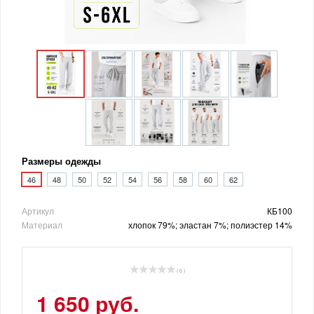
Размеры одежды
46
48
50
52
54
56
58
60
62
Артикул
КБ100
Материал
хлопок 79%; эластан 7%; полиэстер 14%
( 0 )
1 650 руб.