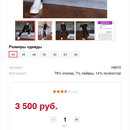
Размеры одежды
44
46
48
50
52
54
56
Артикул
НМ10
Материал
79% хлопка, 7% лайкры, 14% полиэстер
( 134 )
3 500 руб.
шт