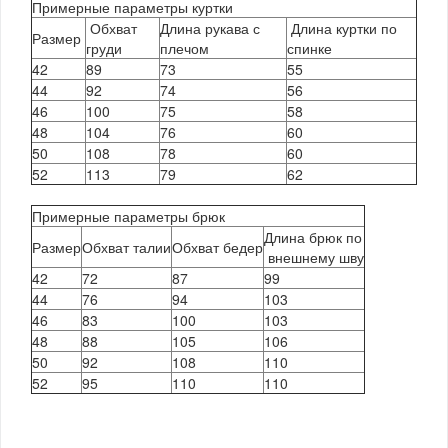
Примерные параметры куртки
Обхват
Длина рукава с
Длина куртки по
Размер
груди
плечом
спинке
42
89
73
55
44
92
74
56
46
100
75
58
48
104
76
60
50
108
78
60
52
113
79
62
Примерные параметры брюк
Длина брюк по
Размер
Обхват талии
Обхват бедер
внешнему шву
42
72
87
99
44
76
94
103
46
83
100
103
48
88
105
106
50
92
108
110
52
95
110
110