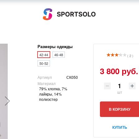
Размеры одежды
42-44
46-48
( 2 )
50-52
3 800 руб.
Артикул
СК050
Материал
79% хлопка, 7%
шт
лайкры, 14%
полиэстер
В КОРЗИНУ
КУПИТЬ