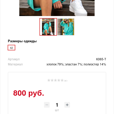
Размеры одежды
42
Артикул
К065-Т
Материал
хлопок 79%; эластан 7%; полиэстер 14%
( 0 )
800 руб.
шт